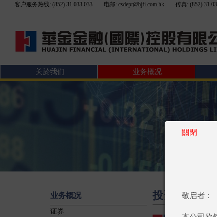
客户服务热线: (852) 31 033 033
电邮: csdept@hjfi.com.hk
传真: (852) 31 03
关於我们
业务概况
關閉
投资银行
敬启者：
业务概况
证券
本公司欣