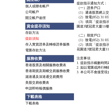
提款指示通知方式：
個人或聯名帳戶
（一）證券戶口
公司帳戶
（1）通過股票網上
（2）致電(852) 31
開立帳戶途徑
（3）填寫「提款指
資金提存須知
園道3號冠君大廈11樓
存款方法
（二）期貨戶口
提款須知
（1）致電(852) 31
存入實貨證券及轉移證券服務
（2）填寫「提款指
花園道3號冠君大廈11
電匯存款方法
注意事項:
服務收費
1. 提款指示截數時
香港股票及相關服務收費表
2. 如以電匯或跨行
香港期貨及期權交易服務收費
3. 本公司不會接受
滬港通及深港通交易費用
美股交易收費表
申請即時報價服務
下載表格
下載表格